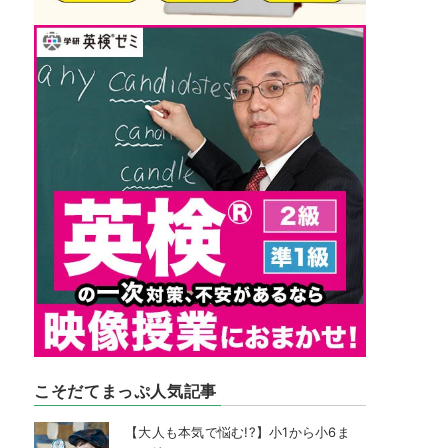
こそだてまっぷ人気記事
【大人も本気で悩む!?】小1から小6ま