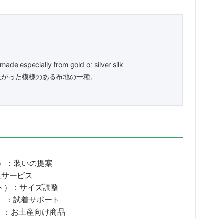
made especially from gold or silver silk
上がった模様のある布地の一種。
）：装いの提案
装サービス
ト）：サイズ調整
）：試着サポート
）：お土産向け商品