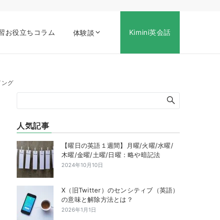
習お役立ちコラム
Kimini英会話
体験談
イング
人気記事
【曜日の英語１週間】月曜/火曜/水曜/
木曜/金曜/土曜/日曜：略や暗記法
2024年10月10日
X（旧Twitter）のセンシティブ（英語）
の意味と解除方法とは？
2026年1月1日