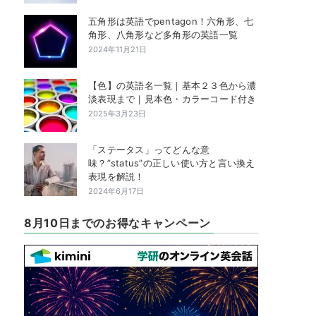
五角形は英語でpentagon！六角形、七
角形、八角形など多角形の英語一覧
2024年11月21日
【色】の英語名一覧｜基本２３色から濃
淡表現まで｜見本色・カラーコード付き
2025年3月23日
「ステータス」ってどんな意
味？”status”の正しい使い方と言い換え
表現を解説！
2024年6月17日
8月10日までのお得なキャンペーン