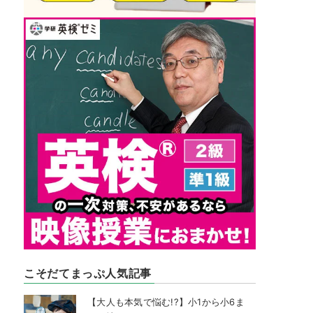
こそだてまっぷ人気記事
【大人も本気で悩む!?】小1から小6ま