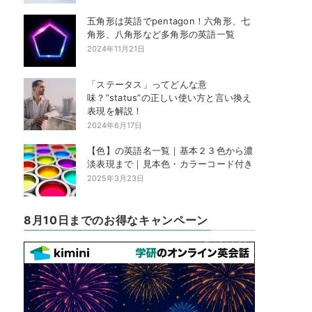
五角形は英語でpentagon！六角形、七
角形、八角形など多角形の英語一覧
2024年11月21日
「ステータス」ってどんな意
味？”status”の正しい使い方と言い換え
表現を解説！
2024年6月17日
【色】の英語名一覧｜基本２３色から濃
淡表現まで｜見本色・カラーコード付き
2025年3月23日
8月10日までのお得なキャンペーン