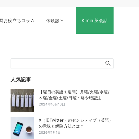
習お役立ちコラム
Kimini英会話
体験談
人気記事
【曜日の英語１週間】月曜/火曜/水曜/
木曜/金曜/土曜/日曜：略や暗記法
2024年10月10日
X（旧Twitter）のセンシティブ（英語）
の意味と解除方法とは？
2026年1月1日