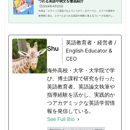
つわる英語や例文を徹底紹介
🕒️2024年4月20日
今回は「エラーって英語でなんていうの？」をテーマに、エラーの意味や
使用例に加え、エラーにまつわる英語や実際に使えるフレーズを紹介しま
す。ぜひ、英語学習の参考にしてください。「エラー」の意味や使用する
シーンを紹介ここでは、「エラ...
英語教育者・経営者 /
Shu
English Educator &
CEO
海外高校・大学・大学院で学
び、博士課程で研究を行った
英語教育者。英語論文執筆や
指導経験を活かし、実践的か
つアカデミックな英語学習情
報を発信している。
See Full Bio