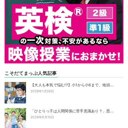
こそだてまっぷ人気記事
【大人も本気で悩む!?】小1から小6まで、地頭...
2026年1月26日
「ひとりっ子は人間関係に苦手意識あり？」思...
2026年6月15日