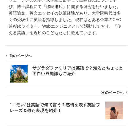
び、博士課程にて「移民排斥」に関する研究を行いました。
英語論文、英文エッセイの執筆経験があり、大学院時代は多
くの受験生に英語を指導しました。現在はとある企業のCEO
兼Webライター、Webエンジニアとして活動しており、「使
える英語」を近所のこどもたちに教えています。
前のページへ
投
サグラダファミリアは英語で？知るとちょっと
稿
面白い豆知識もご紹介
ナ
ビ
ゲ
次のページへ
ー
“エモい”は英語で何て言う？感情を表す英語フ
シ
レーズ＆似た表現を紹介！
ョ
ン