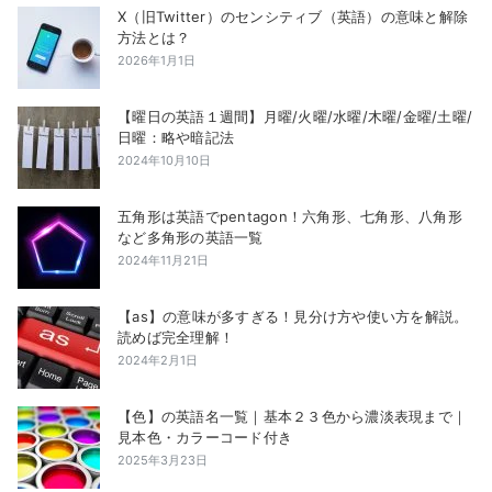
X（旧Twitter）のセンシティブ（英語）の意味と解除
方法とは？
2026年1月1日
【曜日の英語１週間】月曜/火曜/水曜/木曜/金曜/土曜/
日曜：略や暗記法
2024年10月10日
五角形は英語でpentagon！六角形、七角形、八角形
など多角形の英語一覧
2024年11月21日
【as】の意味が多すぎる！見分け方や使い方を解説。
読めば完全理解！
2024年2月1日
【色】の英語名一覧｜基本２３色から濃淡表現まで｜
見本色・カラーコード付き
2025年3月23日