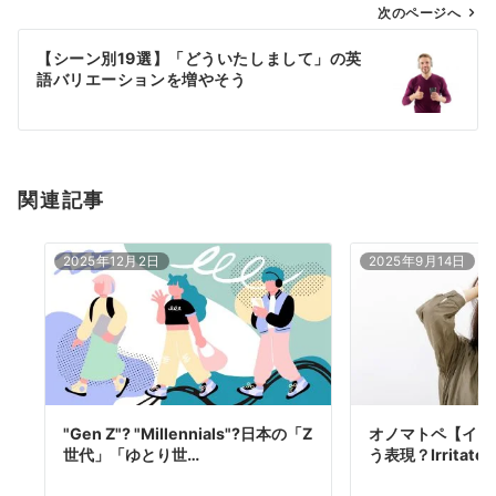
ゲ
次のページへ
ー
【シーン別19選】「どういたしまして」の英
シ
語バリエーションを増やそう
ョ
ン
関連記事
2025年12月2日
2025年9月14日
"Gen Z"? "Millennials"?日本の「Z
オノマトペ【イラ
世代」「ゆとり世…
う表現？Irritated