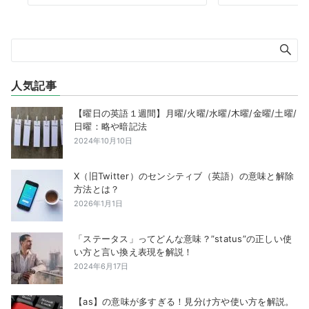
人気記事
【曜日の英語１週間】月曜/火曜/水曜/木曜/金曜/土曜/
日曜：略や暗記法
2024年10月10日
X（旧Twitter）のセンシティブ（英語）の意味と解除
方法とは？
2026年1月1日
「ステータス」ってどんな意味？”status”の正しい使
い方と言い換え表現を解説！
2024年6月17日
【as】の意味が多すぎる！見分け方や使い方を解説。