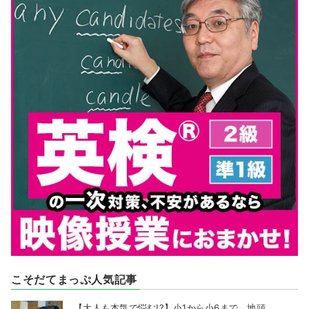
こそだてまっぷ人気記事
【大人も本気で悩む!?】小1から小6まで、地頭...