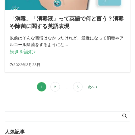
「消毒」「消毒液」って英語で何と言う？消毒
や除菌に関する英語表現
以前はそんな習慣はなかったけれど、最近になって消毒やア
ルコール除菌をするようにな...
続きを読む
2022年3月28日
投
…
1
2
5
次へ
稿
の
ペ
ー
ジ
送
人気記事