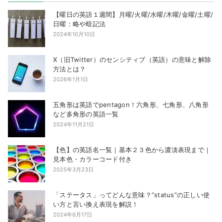
り
【曜日の英語１週間】月曜/火曜/水曜/木曜/金曜/土曜/
日曜：略や暗記法
2024年10月10日
X（旧Twitter）のセンシティブ（英語）の意味と解除
方法とは？
2026年1月1日
五角形は英語でpentagon！六角形、七角形、八角形
など多角形の英語一覧
2024年11月21日
【色】の英語名一覧｜基本２３色から濃淡表現まで｜
見本色・カラーコード付き
2025年3月23日
「ステータス」ってどんな意味？”status”の正しい使
い方と言い換え表現を解説！
2024年6月17日