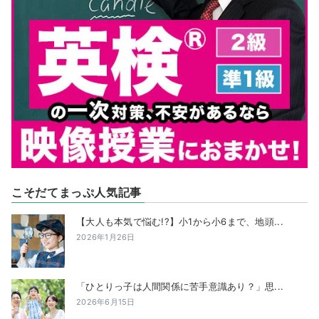
こそだてまっぷ人気記事
【大人も本気で悩む!?】小1から小6まで、地頭...
2026年1月26日
「ひとりっ子は人間関係に苦手意識あり？」思...
2026年6月15日