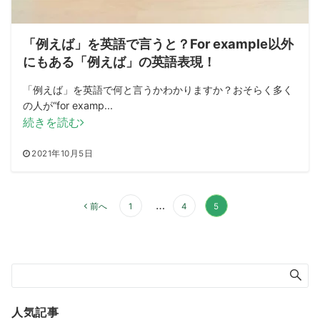
「例えば」を英語で言うと？For example以外
にもある「例えば」の英語表現！
「例えば」を英語で何と言うかわかりますか？おそらく多く
の人が“for examp...
続きを読む
2021年10月5日
投
…
前へ
1
4
5
稿
の
ペ
ー
ジ
送
人気記事