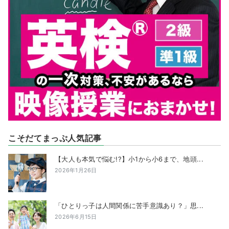
こそだてまっぷ人気記事
【大人も本気で悩む!?】小1から小6まで、地頭...
2026年1月26日
「ひとりっ子は人間関係に苦手意識あり？」思...
2026年6月15日