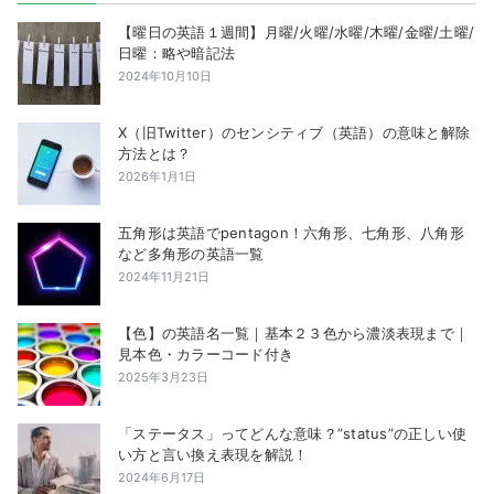
り
【曜日の英語１週間】月曜/火曜/水曜/木曜/金曜/土曜/
日曜：略や暗記法
2024年10月10日
X（旧Twitter）のセンシティブ（英語）の意味と解除
方法とは？
2026年1月1日
五角形は英語でpentagon！六角形、七角形、八角形
など多角形の英語一覧
2024年11月21日
【色】の英語名一覧｜基本２３色から濃淡表現まで｜
見本色・カラーコード付き
2025年3月23日
「ステータス」ってどんな意味？”status”の正しい使
い方と言い換え表現を解説！
2024年6月17日