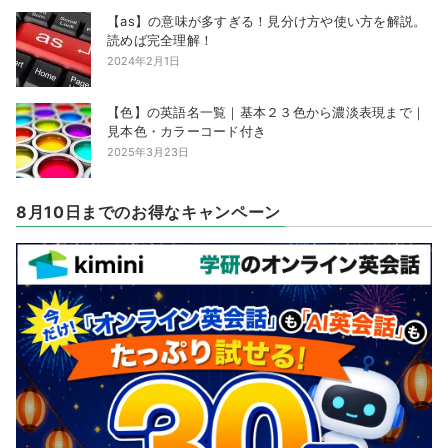
【as】の意味が多すぎる！見分け方や使い方を解説。
読めば完全理解！
2024年2月1日
【色】の英語名一覧｜基本２３色から濃淡表現まで｜
見本色・カラーコード付き
2025年3月23日
8月10日までのお得なキャンペーン