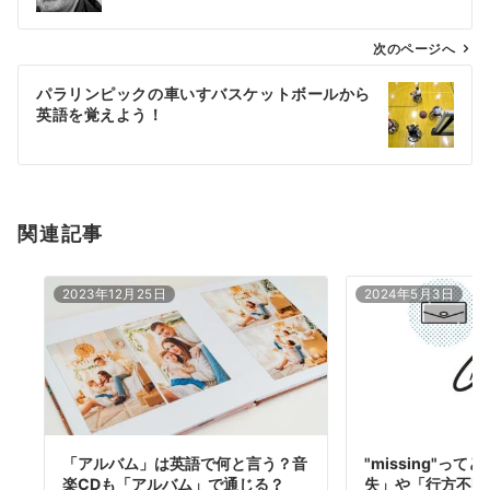
ビ
ゲ
次のページへ
ー
パラリンピックの車いすバスケットボールから
シ
英語を覚えよう！
ョ
ン
関連記事
2023年12月25日
2024年5月3日
「アルバム」は英語で何と言う？音
"missing"っ
楽CDも「アルバム」で通じる？
失」や「行方不明