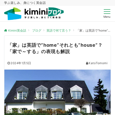
学ぶ楽しみ、身につく英会話
Menu
Kimini英会話
ブログ
英語で何て言う？
「家」は英語で”home”それとも”house”？「家で～する」の表現も解説
「家」は英語で”home”それとも”house”？
「家で～する」の表現も解説
2024年1月5日
KatoTomomi