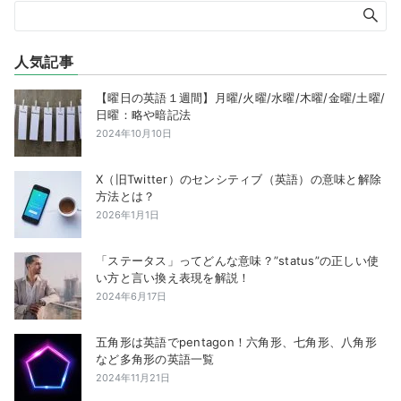
人気記事
【曜日の英語１週間】月曜/火曜/水曜/木曜/金曜/土曜/
日曜：略や暗記法
2024年10月10日
X（旧Twitter）のセンシティブ（英語）の意味と解除
方法とは？
2026年1月1日
「ステータス」ってどんな意味？”status”の正しい使
い方と言い換え表現を解説！
2024年6月17日
五角形は英語でpentagon！六角形、七角形、八角形
など多角形の英語一覧
2024年11月21日