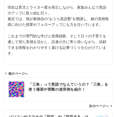
現在は育児とライター業を両立しながら、家族みんなで英語
力アップに取り組む日々。
最近では、我が家独自の“おうち英語塾”を開講し、娘の英検取
得に向けた授業やフォローアップにも力を注いでいます。
これまでの専門的な学びと指導経験、そして日々の子育てを
通して得た実感を活かし、読者の方に寄り添いながら、信頼
できる情報をわかりやすく届ける記事づくりを心がけていま
す。
前のページへ
投
「三角」って英語でなんていうの？「三角」を
稿
使う場面や実際の使用例を紹介！
ナ
ビ
ゲ
次のページへ
ー
パソコンやスマホの「設定」や「設定する」は