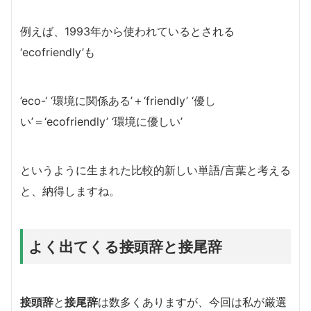
例えば、1993年から使われているとされる
‘ecofriendly’も
’eco-‘ ‘環境に関係ある
’＋
‘friendly’ ‘優し
い’
＝‘e
co
friendly
’ ‘
環境に
優しい
’
というように生まれた比較的新しい単語/言葉と考える
と、納得しますね。
よく出てくる接頭辞と接尾辞
接頭辞
と
接尾辞
は数多くありますが、今回は私が厳選