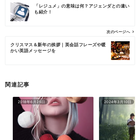
投
「レジュメ」の意味は何？アジェンダとの違い
稿
も紹介！
ナ
ビ
ゲ
次のページへ
ー
クリスマス＆新年の挨拶｜英会話フレーズや暖
シ
かい英語メッセージを
ョ
ン
関連記事
2018年6月25日
2024年3月10日