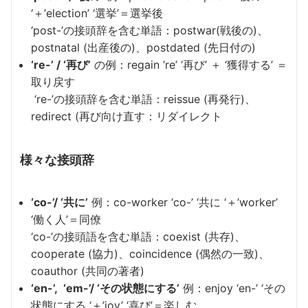
‘＋’election’ ‘選挙’＝選挙後
‘post-’の接頭辞を含む単語：postwar(戦後の)、
postnatal (出産後の)、postdated (先日付の)
‘re-’ / ‘再び’
の例：regain ’re’ ‘再び’ ＋ ‘獲得する’ ＝
取り戻す
‘re-’の接頭辞を含む単語：reissue (再発行)、
redirect (再び向け直す：リダイレクト
様々な接頭辞
‘co-’/ ‘共に’
例：co-worker ‘co-’ ‘共に ‘＋’worker’
‘働く人’＝同僚
‘co-’の接頭語を含む単語：coexist (共存)、
cooperate (協力)、coincidence (偶然の一致)、
coauthor (共同の著者)
‘en-’, ‘em-’/ ‘その状態にする’
例：enjoy ‘en-’ ‘その
状態にする ‘＋’joy’ ‘喜び’＝楽しむ