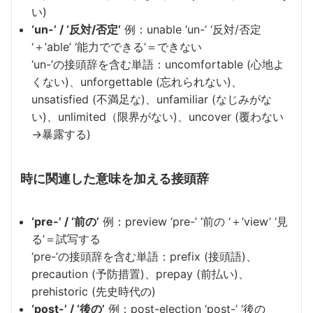
い)
‘un-’ / ‘反対/否定’
例：unable ‘un-’ ‘反対/否定
‘＋’able’ ‘能力でできる’＝できない
‘un-’の接頭辞を含む単語：uncomfortable (心地よ
くない)、unforgettable (忘れられない)、
unsatisfied (不満足な)、unfamiliar (なじみがな
い)、unlimited（限界がない)、uncover (覆わない
→暴露する)
時に関連した意味を加える接頭辞
‘pre-’ / ‘前の’
例：preview ‘pre-’ ‘前の ‘＋’view’ ‘見
る’＝試写する
‘pre-’の接頭辞を含む単語：prefix (接頭語)、
precaution (予防措置)、prepay (前払い)、
prehistoric (先史時代の)
‘post-’ / ‘後の’
例：post-election ‘post-’ ‘後の