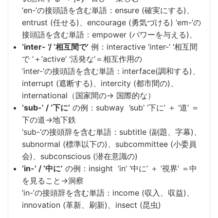
‘en-’の接頭語を含む単語：ensure (確実にする)、
entrust (任せる)、encourage (勇気づける) ‘em-’の
接頭語を含む単語：empower (パワーを与える)、
‘inter- ‘/ ‘相互間で’
例：interactive ‘inter-’ ‘相互間
で ‘＋’active’ ‘活発な’＝相互作用の
‘inter-’の接頭語を含む単語：interface(調和する)、
interrupt (遮断する)、intercity (都市間の)、
international（国家間の→ 国際的な）
‘sub-’ / ‘下に’
の例：subway ’sub’ ‘下に’ ＋ ‘道’ ＝
下の道→地下鉄
‘sub-’の接頭辞を含む単語：subtitle (副題、字幕)、
subnormal (標準以下の)、subcommittee (小委員
会)、subconscious (潜在意識の)
‘in-’ / ‘中に’
の例：insight ’in’ ‘中に’ ＋ ‘視界’ ＝中
を見ること→洞察
‘in-’の接頭辞を含む単語：income (収入、収益)、
innovation (革新、刷新)、insect (昆虫)