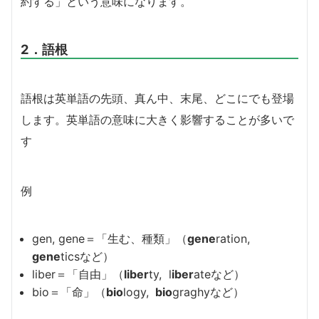
約する」という意味になります。
2．語根
語根は英単語の先頭、真ん中、末尾、どこにでも登場
します。英単語の意味に大きく影響することが多いで
す
例
gen, gene＝「生む、種類」（
gene
ration,
gene
ticsなど）
liber＝「自由」（
liber
ty, l
iber
ateなど）
bio＝「命」（
bio
logy,
bio
graghyなど）