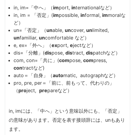
in, im=「中へ」（
im
port,
in
ternationalなど）
in, im = 「否定」(
im
possible,
in
formal,
im
moralな
ど）
un=「否定」（
un
able,
un
cover,
un
limited,
un
familiar,
un
comfortable など）
e, ex=「外へ」（
ex
port,
e
jectなど）
dis=「分離」(
dis
pose,
dis
tract,
dis
patchなど）
com, con=「共に」(
com
pose,
com
press,
con
tractなど)
auto＝「自身」（
auto
matic, autographなど）
pro, pre, per＝「前に、前もって、代わりの」
（
pro
ject,
pre
pareなど）
in, imには、「中へ」という意味以外にも、「否定」
の意味があります。否定を表す接頭辞には、unもあり
ます。