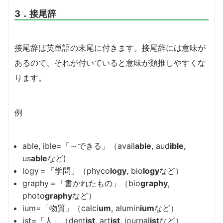
3．接尾辞
接尾辞は英単語の末尾に付きます。接尾辞には意味が
あるので、それが付いていると意味が類推しやすくな
ります。
例
able, ible=「～できる」（avail
able
, aud
ible,
us
able
など)
logy＝「学問」（phyco
logy
, bio
logy
など）
graphy＝「書かれたもの」（bio
graphy
,
photo
graphy
など）
ium=「物質」（calci
um
, alumin
ium
など）
ist=「人」（dent
ist
, art
ist
, journal
ist
など）