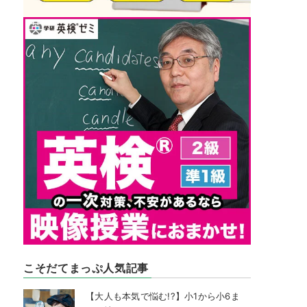
こそだてまっぷ人気記事
【大人も本気で悩む!?】小1から小6ま