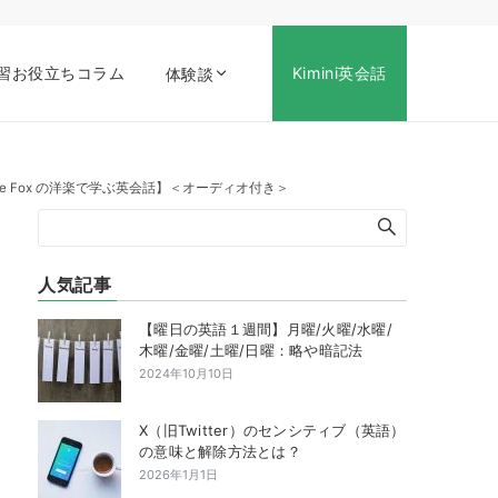
習お役立ちコラム
Kimini英会話
体験談
eve Fox の洋楽で学ぶ英会話】＜オーディオ付き＞
人気記事
【曜日の英語１週間】月曜/火曜/水曜/
木曜/金曜/土曜/日曜：略や暗記法
2024年10月10日
X（旧Twitter）のセンシティブ（英語）
の意味と解除方法とは？
2026年1月1日