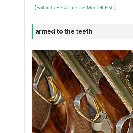
【Fall in Love with You- Montell Fish】
armed to the teeth