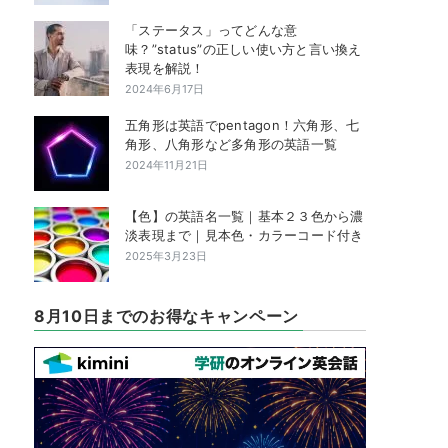
「ステータス」ってどんな意
味？”status”の正しい使い方と言い換え
表現を解説！
2024年6月17日
五角形は英語でpentagon！六角形、七
角形、八角形など多角形の英語一覧
2024年11月21日
【色】の英語名一覧｜基本２３色から濃
淡表現まで｜見本色・カラーコード付き
2025年3月23日
8月10日までのお得なキャンペーン