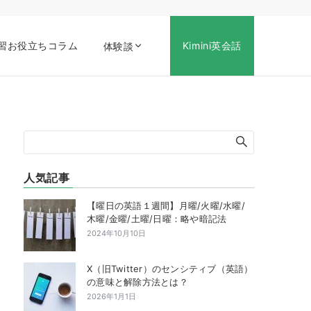
習お役立ちコラム
Kimini英会話
体験談
人気記事
【曜日の英語１週間】月曜/火曜/水曜/
木曜/金曜/土曜/日曜：略や暗記法
2024年10月10日
X（旧Twitter）のセンシティブ（英語）
の意味と解除方法とは？
2026年1月1日