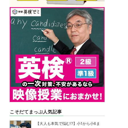
こそだてまっぷ人気記事
【大人も本気で悩む!?】小1から小6ま