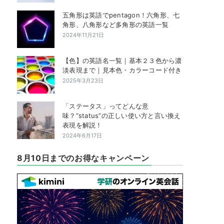
五角形は英語でpentagon！六角形、七
角形、八角形など多角形の英語一覧
2024年11月21日
【色】の英語名一覧｜基本２３色から濃
淡表現まで｜見本色・カラーコード付き
2025年3月23日
「ステータス」ってどんな意
味？”status”の正しい使い方と言い換え
表現を解説！
2024年6月17日
8月10日までのお得なキャンペーン