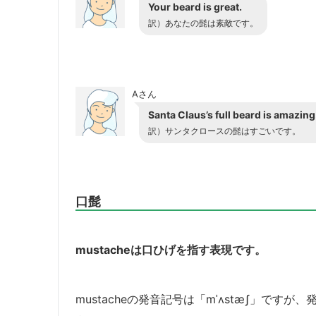
Your beard is great.
訳）あなたの髭は素敵です。
Aさん
Santa Claus’s full beard is amazing
訳）サンタクロースの髭はすごいです。
口髭
mustacheは口ひげを指す表現です。
mustacheの発音記号は「mˈʌstæʃ」で