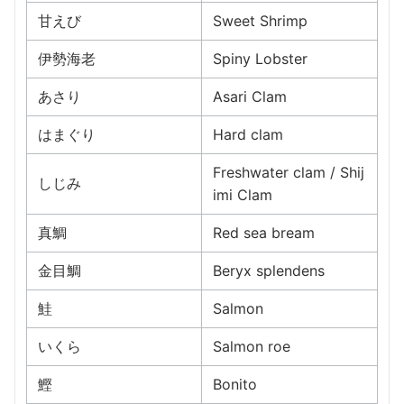
甘えび
Sweet Shrimp
伊勢海老
Spiny Lobster
あさり
Asari Clam
はまぐり
Hard clam
Freshwater clam / Shij
しじみ
imi Clam
真鯛
Red sea bream
金目鯛
Beryx splendens
鮭
Salmon
いくら
Salmon roe
鰹
Bonito