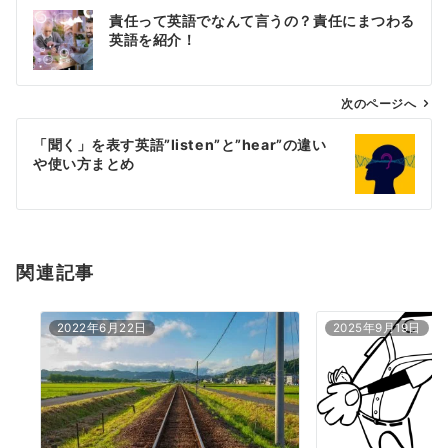
投
責任って英語でなんて言うの？責任にまつわる
稿
英語を紹介！
ナ
ビ
ゲ
次のページへ
ー
「聞く」を表す英語”listen”と”hear”の違い
シ
や使い方まとめ
ョ
ン
関連記事
2022年6月22日
2025年9月19日