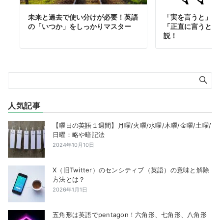
未来と過去で使い分けが必要！英語
「実を言うと」を
の「いつか」をしっかりマスター
「正直に言うと」
説！
人気記事
【曜日の英語１週間】月曜/火曜/水曜/木曜/金曜/土曜/
日曜：略や暗記法
2024年10月10日
X（旧Twitter）のセンシティブ（英語）の意味と解除
方法とは？
2026年1月1日
五角形は英語でpentagon！六角形、七角形、八角形