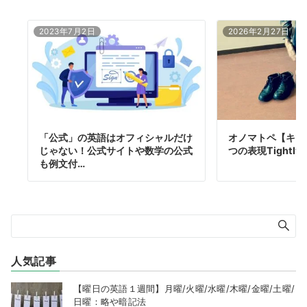
2023年7月2日
2026年2月27日
「公式」の英語はオフィシャルだけ
オノマトペ【キツ
じゃない！公式サイトや数学の公式
つの表現Tightly 
も例文付…
人気記事
【曜日の英語１週間】月曜/火曜/水曜/木曜/金曜/土曜/
日曜：略や暗記法