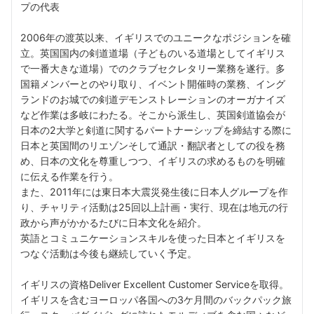
プの代表
2006年の渡英以来、イギリスでのユニークなポジションを確
立。英国国内の剣道道場（子どものいる道場としてイギリス
で一番大きな道場）でのクラブセクレタリー業務を遂行。多
国籍メンバーとのやり取り、イベント開催時の業務、イング
ランドのお城での剣道デモンストレーションのオーガナイズ
など作業は多岐にわたる。そこから派生し、英国剣道協会が
日本の2大学と剣道に関するパートナーシップを締結する際に
日本と英国間のリエゾンそして通訳・翻訳者としての役を務
め、日本の文化を尊重しつつ、イギリスの求めるものを明確
に伝える作業を行う。
また、2011年には東日本大震災発生後に日本人グループを作
り、チャリティ活動は25回以上計画・実行、現在は地元の行
政から声がかかるたびに日本文化を紹介。
英語とコミュニケーションスキルを使った日本とイギリスを
つなぐ活動は今後も継続していく予定。
イギリスの資格Deliver Excellent Customer Serviceを取得。
イギリスを含むヨーロッパ各国への3ケ月間のバックパック旅