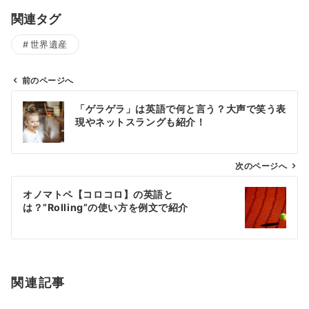
関連タグ
世界遺産
前のページへ
投
「ゲラゲラ」は英語で何と言う？大声で笑う表
稿
現やネットスラングも紹介！
ナ
ビ
ゲ
次のページへ
ー
オノマトペ【コロコロ】の英語と
シ
は？”Rolling”の使い方を例文で紹介
ョ
ン
関連記事