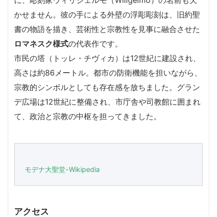
に、彫刻家ウィリジェルモ（Wiligelmo）の名前も欠
かせません。彼の手による外壁の浮彫彫刻は、旧約聖
書の物語を描き、芸術性と宗教性を見事に融合させた
ロマネスク様式
の代表作です。
市民の塔（トッレ・チヴィカ）は12世紀に建設され、
高さは約86メートル。都市の防衛機能を担いながら、
宗教的シンボルとしても存在感を放ちました。グラン
デ広場は12世紀に整備され、市庁舎や司教館に囲まれ
て、政治と宗教の中枢を担ってきました。
モデナ大聖堂-Wikipedia
アクセス