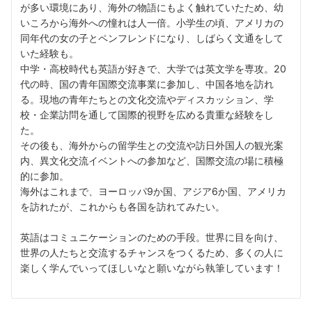
が多い環境にあり、海外の物語にもよく触れていたため、幼
いころから海外への憧れは人一倍。小学生の頃、アメリカの
同年代の女の子とペンフレンドになり、しばらく文通をして
いた経験も。
中学・高校時代も英語が好きで、大学では英文学を専攻。20
代の時、国の青年国際交流事業に参加し、中国各地を訪れ
る。現地の青年たちとの文化交流やディスカッション、学
校・企業訪問を通して国際的視野を広める貴重な経験をし
た。
その後も、海外からの留学生との交流や訪日外国人の観光案
内、異文化交流イベントへの参加など、国際交流の場に積極
的に参加。
海外はこれまで、ヨーロッパ9か国、アジア6か国、アメリカ
を訪れたが、これからも各国を訪れてみたい。
英語はコミュニケーションのための手段。世界に目を向け、
世界の人たちと交流するチャンスをつくるため、多くの人に
楽しく学んでいってほしいなと願いながら執筆しています！