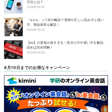
方法とは？
2026年1月1日
「a.k.a」って何の略語？意味や正しい読み方と使い
方、類似表現も解説！
2026年1月2日
【as】の意味が多すぎる！見分け方や使い方を解説。
読めば完全理解！
2024年2月1日
8月10日までのお得なキャンペーン