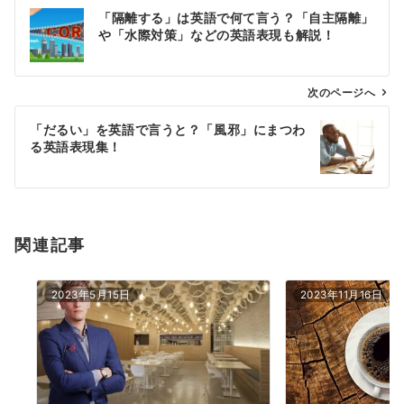
投
「隔離する」は英語で何て言う？「自主隔離」
稿
や「水際対策」などの英語表現も解説！
ナ
ビ
ゲ
次のページへ
ー
「だるい」を英語で言うと？「風邪」にまつわ
シ
る英語表現集！
ョ
ン
関連記事
2023年5月15日
2023年11月16日