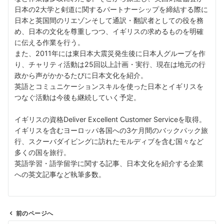
日本の2大学と剣道に関するパートナーシップを締結する際に
日本と英国間のリエゾンそして通訳・翻訳者としての役を務
め、日本の文化を尊重しつつ、イギリスの求めるものを明確
に伝える作業を行う。
また、2011年には東日本大震災発生後に日本人グループを作
り、チャリティ活動は25回以上計画・実行、現在は地元の行
政から声がかかるたびに日本文化を紹介。
英語とコミュニケーションスキルを使った日本とイギリスを
つなぐ活動は今後も継続していく予定。
イギリスの資格Deliver Excellent Customer Serviceを取得。
イギリスを含むヨーロッパ各国への3ケ月間のバックパック旅
行、スクーバダイビングに訪れたモルディブを含む国々など
多くの国を旅行。
英語学習・語学留学に関する記事、日本文化を紹介する企業
への英文記事など執筆多数。
前のページへ