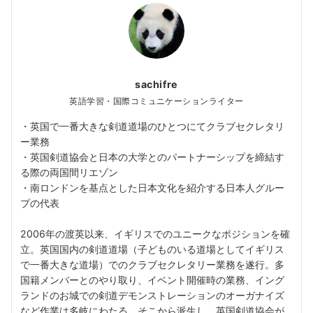
sachifre
英語学習・国際コミュニケーションライター
・英国で一番大きな剣道道場のひとつにてクラブセクレタリ
ー業務
・英国剣道協会と日本の大学とのパートナーシップを締結す
る際の両国間リエゾン
・南ロンドンを基点とした日本文化を紹介する日本人グルー
プの代表
2006年の渡英以来、イギリスでのユニークなポジションを確
立。英国国内の剣道道場（子どものいる道場としてイギリス
で一番大きな道場）でのクラブセクレタリー業務を遂行。多
国籍メンバーとのやり取り、イベント開催時の業務、イング
ランドのお城での剣道デモンストレーションのオーガナイズ
など作業は多岐にわたる。そこから派生し、英国剣道協会が