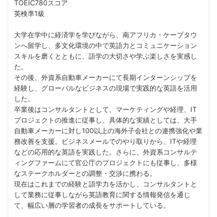
TOEIC780スコア
英検準1級
大学在学中に経済学を学びながら、南アフリカ・ケープタウ
ンへ留学し、多文化環境の中で英語力とコミュニケーション
スキルを磨くとともに、語学の大切さや学ぶ楽しさを実感し
た。
その後、外資系自動車メーカーにて長期インターンシップを
経験し、グローバルなビジネスの現場で実践的な英語を活用
した。
卒業後はコンサルタントとして、マーケティングや経理、IT
プロジェクトの推進に従事し、具体的な実績としては、大手
自動車メーカーに対し100以上の海外子会社との連携強化や業
務改善を支援。ビジネスメールでのやり取りから、ITや経理
などの応用的な英語を実践した。さらに、外資系コンサルテ
ィングファームにて官公庁のプロジェクトにも従事し、多様
なステークホルダーとの調整・交渉に携わる。
現在はこれまでの経験と語学力を活かし、コンサルタントと
して業務に従事しながら英語教育に関する情報発信を通じ
て、幅広い層の学習者の成長をサポートしている。