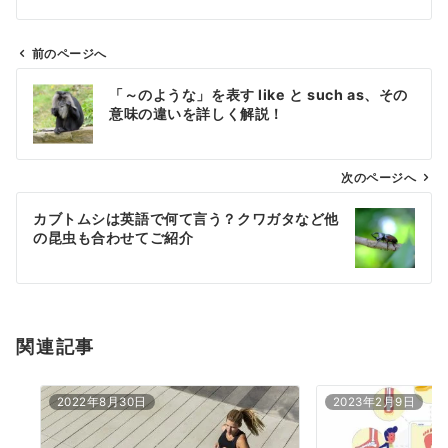
前のページへ
投
「～のような」を表す like と such as、その
稿
意味の違いを詳しく解説！
ナ
ビ
ゲ
次のページへ
ー
カブトムシは英語で何て言う？クワガタなど他
シ
の昆虫も合わせてご紹介
ョ
ン
関連記事
2022年8月30日
2023年2月9日