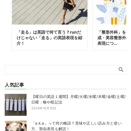
「走る」は英語で何て言う？runだ
「整形外科」を英
けじゃない「走る」の英語表現を紹
成・美容整形外科
介！
表現につ…
人気記事
【曜日の英語１週間】月曜/火曜/水曜/木曜/金曜/土曜/
日曜：略や暗記法
2024年10月10日
「a.k.a」って何の略語？意味や正しい読み方と使い
方、類似表現も解説！