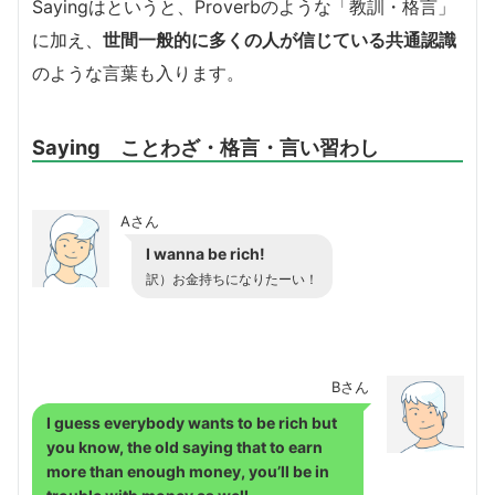
Sayingはというと、Proverbのような「教訓・格言」
に加え、
世間一般的に多くの人が信じている共通認識
のような言葉も入ります。
Saying ことわざ・格言・言い習わし
Aさん
I wanna be rich!
訳）お金持ちになりたーい！
Bさん
I guess everybody wants to be rich but
you know, the old saying that to earn
more than enough money, you’ll be in