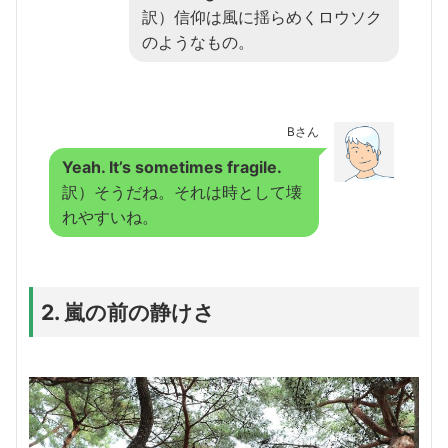
訳）信仰は風に揺らめくロウソク
のようなもの。
Bさん
Yeah. It’s sometimes fragile.
訳）そうだね。それは時として壊
れやすいね。
2. 嵐の前の静けさ