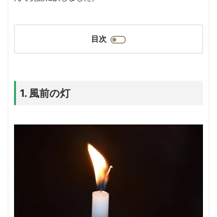
目次
1.
風前の灯