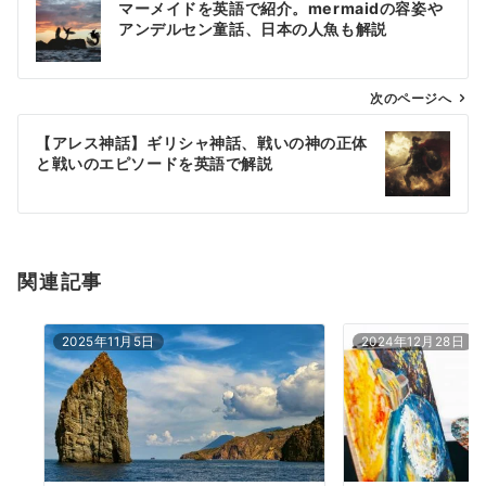
マーメイドを英語で紹介。mermaidの容姿や
稿
アンデルセン童話、日本の人魚も解説
ナ
ビ
ゲ
次のページへ
ー
【アレス神話】ギリシャ神話、戦いの神の正体
シ
と戦いのエピソードを英語で解説
ョ
ン
関連記事
2025年11月5日
2024年12月28日