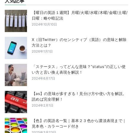
人気記事
【曜日の英語１週間】月曜/火曜/水曜/木曜/金曜/土曜/
日曜：略や暗記法
2024年10月10日
X（旧Twitter）のセンシティブ（英語）の意味と解除
方法とは？
2026年1月1日
「ステータス」ってどんな意味？”status”の正しい使
い方と言い換え表現を解説！
2024年6月17日
【as】の意味が多すぎる！見分け方や使い方を解説。
読めば完全理解！
2024年2月1日
【色】の英語名一覧｜基本２３色から濃淡表現まで｜
見本色・カラーコード付き
2025年3月23日