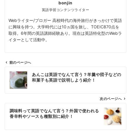
bonjin
英語学習コンテンツライター
Webライター/ブロガー 高校時代の海外旅行がきっかけで英語
に興味を持つ。大学時代には10ヵ国を旅し、TOEIC870点を
取得。6年間の英語講師経験あり。現在は英語特化型のWebラ
イターとして活動中。
前のページへ
投
あんこは英語でなんて言う？羊羹や団子などの
稿
和菓子も英語で説明しよう紹介！
ナ
ビ
ゲ
次のページへ
ー
調味料って英語でなんて言う？外国で使われる
シ
香辛料やソースも種類別に紹介！
ョ
ン