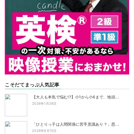
こそだてまっぷ人気記事
【大人も本気で悩む!?】小1から小6まで、地頭...
2026年1月26日
「ひとりっ子は人間関係に苦手意識あり？」思...
2026年6月15日