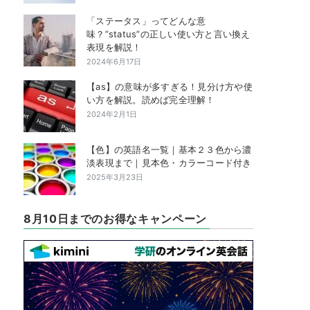
「ステータス」ってどんな意
味？”status”の正しい使い方と言い換え
表現を解説！
2024年6月17日
【as】の意味が多すぎる！見分け方や使
い方を解説。読めば完全理解！
2024年2月1日
【色】の英語名一覧｜基本２３色から濃
淡表現まで｜見本色・カラーコード付き
2025年3月23日
8月10日までのお得なキャンペーン