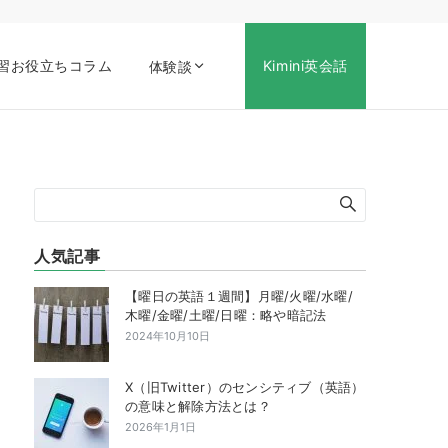
習お役立ちコラム
Kimini英会話
体験談
人気記事
【曜日の英語１週間】月曜/火曜/水曜/
木曜/金曜/土曜/日曜：略や暗記法
2024年10月10日
X（旧Twitter）のセンシティブ（英語）
の意味と解除方法とは？
2026年1月1日