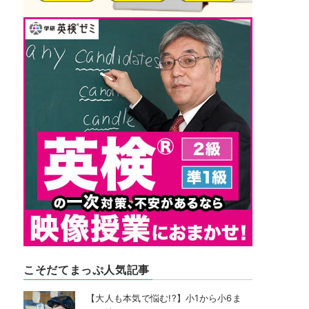
こそだてまっぷ人気記事
【大人も本気で悩む!?】小1から小6ま