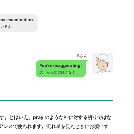
rance examination.
ているよ。
Bさん
You’re exaggerating!
訳）そんな大げさな！
ます。
とはいえ、pray のような神に対する祈りではな
アンスで使われます。
流れ星を見たときにお願いす