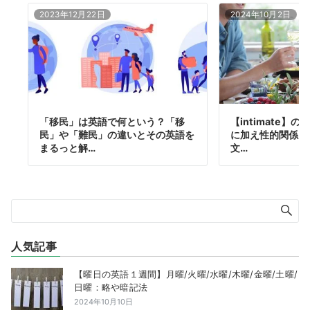
2023年12月22日
2024年10月2日
「移民」は英語で何という？「移
【intimate】
民」や「難民」の違いとその英語を
に加え性的関係も
まるっと解…
文…
人気記事
【曜日の英語１週間】月曜/火曜/水曜/木曜/金曜/土曜/
日曜：略や暗記法
2024年10月10日