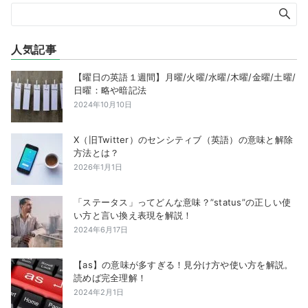
人気記事
【曜日の英語１週間】月曜/火曜/水曜/木曜/金曜/土曜/
日曜：略や暗記法
2024年10月10日
X（旧Twitter）のセンシティブ（英語）の意味と解除
方法とは？
2026年1月1日
「ステータス」ってどんな意味？”status”の正しい使
い方と言い換え表現を解説！
2024年6月17日
【as】の意味が多すぎる！見分け方や使い方を解説。
読めば完全理解！
2024年2月1日