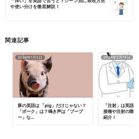
「痒い」を英語で言うと？シーン別に表現方法
シ
や使い分けを徹底解説！
ョ
ン
関連記事
2024年1月5日
2024年2月15日
豚の英語は 「pig」だけじゃない？
「注射」は英語で
「ポーク」は？鳴き声は「ブーブ
接種や注射の際に
ー」な…
紹介！