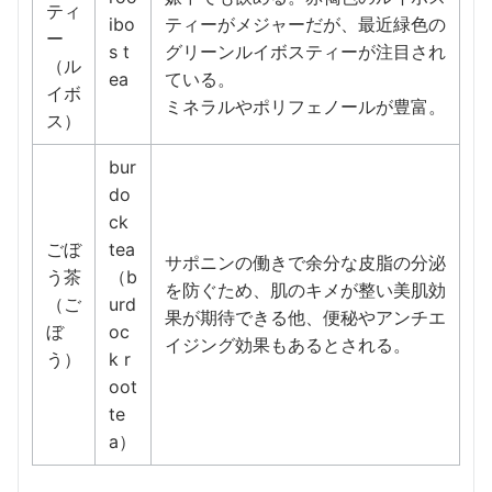
ティ
ibo
ティーがメジャーだが、最近緑色の
ー
s t
グリーンルイボスティーが注目され
（ル
ea
ている。
イボ
ミネラルやポリフェノールが豊富。
ス）
bur
do
ck
ごぼ
tea
サポニンの働きで余分な皮脂の分泌
う茶
（b
を防ぐため、肌のキメが整い美肌効
（ご
urd
果が期待できる他、便秘やアンチエ
ぼ
oc
イジング効果もあるとされる。
う）
k r
oot
te
a）