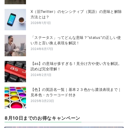
X（旧Twitter）のセンシティブ（英語）の意味と解除
方法とは？
2026年1月1日
「ステータス」ってどんな意味？”status”の正しい使
い方と言い換え表現を解説！
2024年6月17日
【as】の意味が多すぎる！見分け方や使い方を解説。
読めば完全理解！
2024年2月1日
【色】の英語名一覧｜基本２３色から濃淡表現まで｜
見本色・カラーコード付き
2025年3月23日
8月10日までのお得なキャンペーン