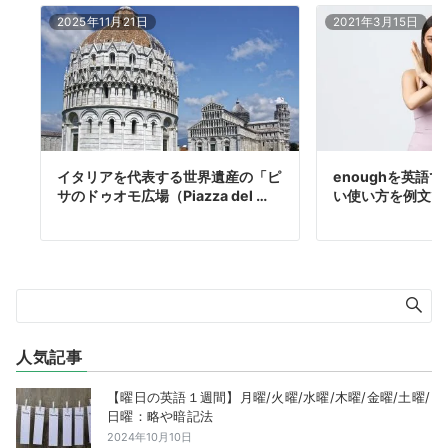
2025年11月21日
2021年3月15日
イタリアを代表する世界遺産の「ピ
enoughを英語
サのドゥオモ広場（Piazza del …
い使い方を例文で
人気記事
【曜日の英語１週間】月曜/火曜/水曜/木曜/金曜/土曜/
日曜：略や暗記法
2024年10月10日