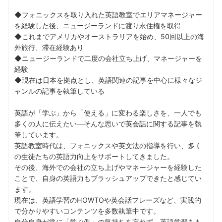
◆フォニックスを取り入れた英語教室でエリアマネージャー
を経験した後、ニュージーランドに渡り永住権を取得
◆これまでアメリカやオーストラリアを始め、50回以上の海
外旅行、滞在経験あり
◆ニュージーランドで二度の会社立ち上げ、マネージャーを
経験
◆現在は日本を拠点とし、英語関連の記事を中心に様々なジ
ャンルの記事を執筆している
英語が「学ぶ」から「使える」に変わる楽しさを、一人でも
多くの人に伝えたい––そんな思いで英会話に関する記事を執
筆しています。
英語教室時代は、フォニックスや英文法の指導を行い、多く
の生徒たちの英語力向上をサポートしてきました。
その後、海外での会社の立ち上げやマネージャーを経験した
ことで、自身の英語力もブラッシュアップできたと感じてい
ます。
現在は、英語学習のHOWTOや英会話フレーズなど、実践的
で分かりやすいコンテンツを多数執筆中です。
自分自身が常に「学ぶ側」の気持ちを忘れず、英語学習をも