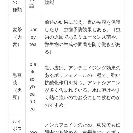
の
効能
語
種類
前述の効果に加え、胃の粘膜を保護
麦茶
bar
したり、虫歯予防効果もある。（虫
（大
ley
歯の原因であるミュータンス菌や、
麦）
tea
微生物の生成や固着を防ぐ働きがあ
る）
bla
黒い皮は、アンチエイジング効果の
ck
黒豆
あるポリフェノールの一種で、強い
so
茶
抗酸化作用を持つ、アントシアニン
yb
（黒
が多く含まれている。水に溶けやす
ea
豆）
く熱に強いのでお茶にして飲むのが
n t
おすすめ。
ea
ルイ
ノンカフェインのため、幼児でも妊
ボス
roo
娠中でも飲める。赤褐色のルイボス