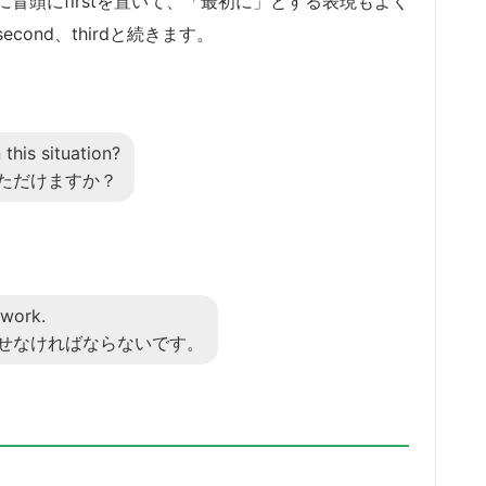
冒頭にfirstを置いて、「最初に」とする表現もよく
ond、thirdと続きます。
 this situation?
ただけますか？
ework.
せなければならないです。