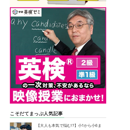
こそだてまっぷ人気記事
【大人も本気で悩む!?】小1から小6ま