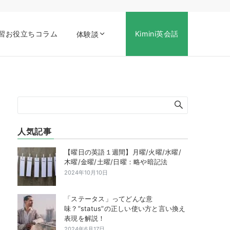
習お役立ちコラム
Kimini英会話
体験談
人気記事
【曜日の英語１週間】月曜/火曜/水曜/
木曜/金曜/土曜/日曜：略や暗記法
2024年10月10日
「ステータス」ってどんな意
味？”status”の正しい使い方と言い換え
表現を解説！
2024年6月17日