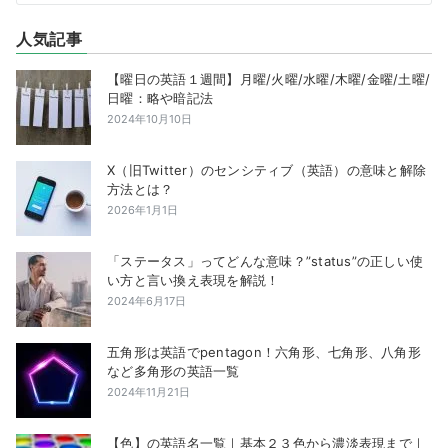
人気記事
【曜日の英語１週間】月曜/火曜/水曜/木曜/金曜/土曜/
日曜：略や暗記法
2024年10月10日
X（旧Twitter）のセンシティブ（英語）の意味と解除
方法とは？
2026年1月1日
「ステータス」ってどんな意味？”status”の正しい使
い方と言い換え表現を解説！
2024年6月17日
五角形は英語でpentagon！六角形、七角形、八角形
など多角形の英語一覧
2024年11月21日
【色】の英語名一覧｜基本２３色から濃淡表現まで｜