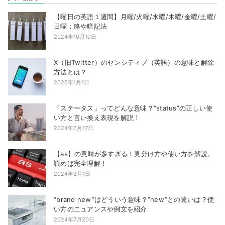
【曜日の英語１週間】月曜/火曜/水曜/木曜/金曜/土曜/
日曜：略や暗記法
2024年10月10日
X（旧Twitter）のセンシティブ（英語）の意味と解除
方法とは？
2026年1月1日
「ステータス」ってどんな意味？”status”の正しい使
い方と言い換え表現を解説！
2024年6月17日
【as】の意味が多すぎる！見分け方や使い方を解説。
読めば完全理解！
2024年2月1日
“brand new”はどういう意味？”new”との違いは？使
い方のニュアンスや例文を紹介
2024年7月20日