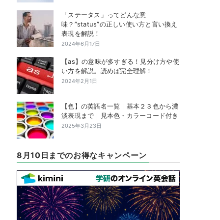
「ステータス」ってどんな意
味？”status”の正しい使い方と言い換え
表現を解説！
2024年6月17日
【as】の意味が多すぎる！見分け方や使
い方を解説。読めば完全理解！
2024年2月1日
【色】の英語名一覧｜基本２３色から濃
淡表現まで｜見本色・カラーコード付き
2025年3月23日
8月10日までのお得なキャンペーン