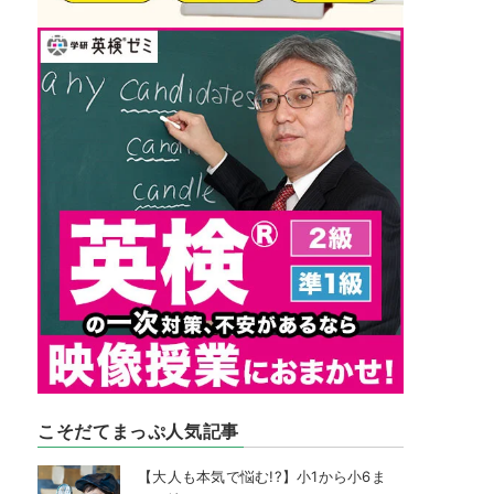
こそだてまっぷ人気記事
【大人も本気で悩む!?】小1から小6ま