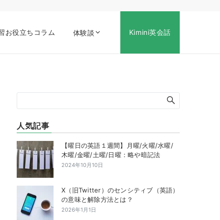
習お役立ちコラム
Kimini英会話
体験談
人気記事
【曜日の英語１週間】月曜/火曜/水曜/
木曜/金曜/土曜/日曜：略や暗記法
2024年10月10日
X（旧Twitter）のセンシティブ（英語）
の意味と解除方法とは？
2026年1月1日