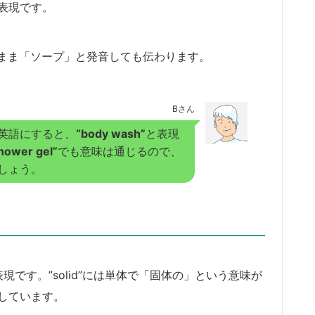
詞表現です。
まま「ソープ」と発音しても伝わります。
Bさん
英語にすると、
“body wash”
と表現
hower gel”
でも意味は通じるので、
しょう。
詞表現です。”solid”には単体で「固体の」という意味が
飾しています。