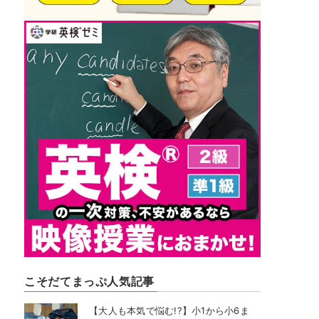
こそだてまっぷ人気記事
【大人も本気で悩む!?】小1から小6ま