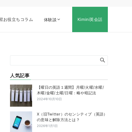
習お役立ちコラム
Kimini英会話
体験談
人気記事
【曜日の英語１週間】月曜/火曜/水曜/
木曜/金曜/土曜/日曜：略や暗記法
2024年10月10日
X（旧Twitter）のセンシティブ（英語）
の意味と解除方法とは？
2026年1月1日