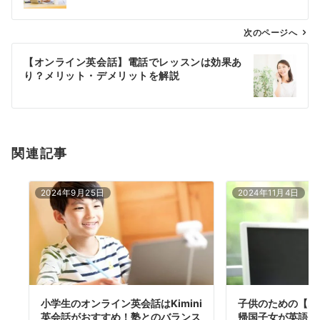
ビ
ゲ
次のページへ
ー
【オンライン英会話】電話でレッスンは効果あ
シ
り？メリット・デメリットを解説
ョ
ン
関連記事
2024年9月25日
2024年11月4日
小学生のオンライン英会話はKimini
子供のための【オ
英会話がおすすめ！塾とのバランス
帰国子女が英語力