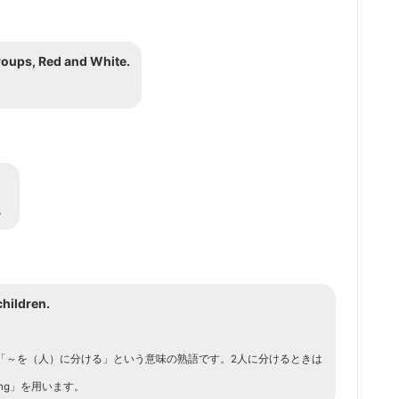
roups, Red and White.
。
hildren.
ng]+人」は「～を（人）に分ける」という意味の熟語です。2人に分けるときは
ong」を用います。