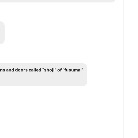
。
ns and doors called “shoji” of “fusuma.”
。