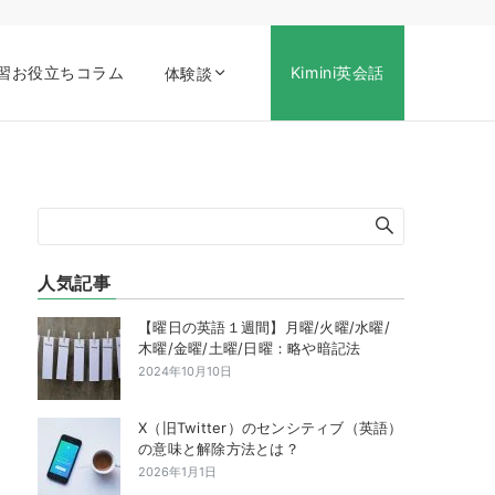
習お役立ちコラム
Kimini英会話
体験談
人気記事
【曜日の英語１週間】月曜/火曜/水曜/
木曜/金曜/土曜/日曜：略や暗記法
2024年10月10日
X（旧Twitter）のセンシティブ（英語）
の意味と解除方法とは？
2026年1月1日