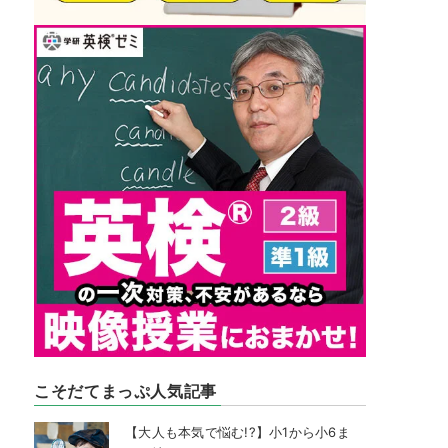
こそだてまっぷ人気記事
【大人も本気で悩む!?】小1から小6ま