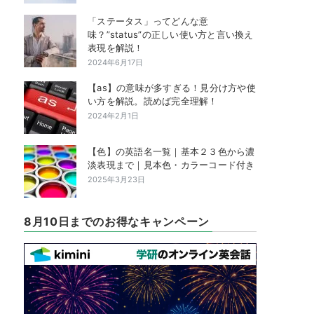
「ステータス」ってどんな意
味？”status”の正しい使い方と言い換え
表現を解説！
2024年6月17日
【as】の意味が多すぎる！見分け方や使
い方を解説。読めば完全理解！
2024年2月1日
【色】の英語名一覧｜基本２３色から濃
淡表現まで｜見本色・カラーコード付き
2025年3月23日
8月10日までのお得なキャンペーン