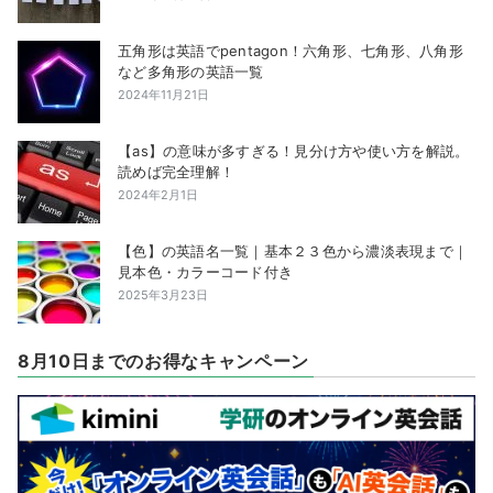
五角形は英語でpentagon！六角形、七角形、八角形
など多角形の英語一覧
2024年11月21日
【as】の意味が多すぎる！見分け方や使い方を解説。
読めば完全理解！
2024年2月1日
【色】の英語名一覧｜基本２３色から濃淡表現まで｜
見本色・カラーコード付き
2025年3月23日
8月10日までのお得なキャンペーン