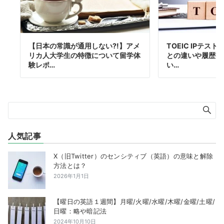
【日本の常識が通用しない?!】アメ
TOEIC IPテス
リカ人大学生の特徴について留学体
との違いや履歴書
験レポ…
い…
人気記事
X（旧Twitter）のセンシティブ（英語）の意味と解除
方法とは？
2026年1月1日
【曜日の英語１週間】月曜/火曜/水曜/木曜/金曜/土曜/
日曜：略や暗記法
2024年10月10日