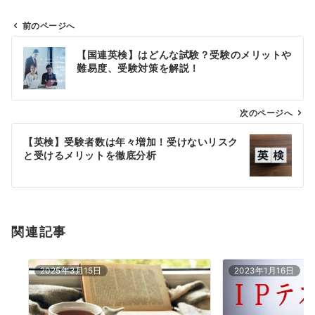
前のページへ
投
【国連英検】はどんな試験？受験のメリットや
稿
難易度、受験対策を解説！
ナ
ビ
ゲ
次のページへ
ー
【英検】受験者数は年々増加！受けないリスク
シ
と受けるメリットを徹底分析
ョ
ン
関連記事
2025年3月15日
2023年1月16日