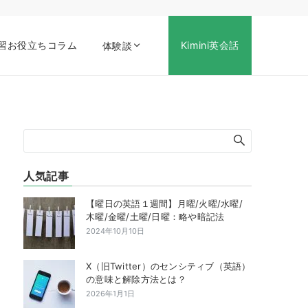
習お役立ちコラム
Kimini英会話
体験談
人気記事
【曜日の英語１週間】月曜/火曜/水曜/
木曜/金曜/土曜/日曜：略や暗記法
2024年10月10日
X（旧Twitter）のセンシティブ（英語）
の意味と解除方法とは？
2026年1月1日