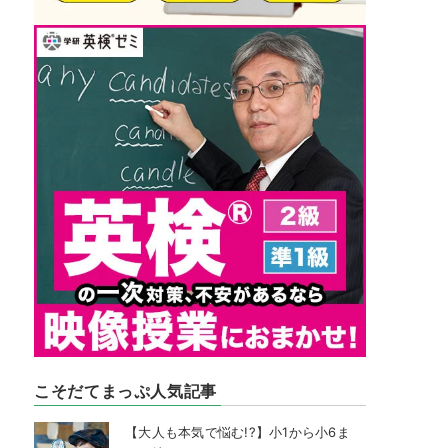
こそだてまっぷ人気記事
【大人も本気で悩む!?】小1から小6ま