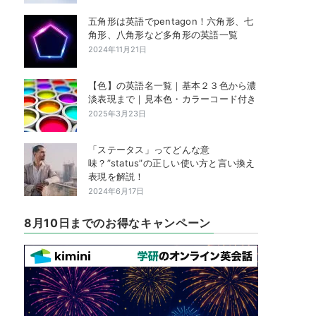
五角形は英語でpentagon！六角形、七
角形、八角形など多角形の英語一覧
2024年11月21日
【色】の英語名一覧｜基本２３色から濃
淡表現まで｜見本色・カラーコード付き
2025年3月23日
「ステータス」ってどんな意
味？”status”の正しい使い方と言い換え
表現を解説！
2024年6月17日
8月10日までのお得なキャンペーン