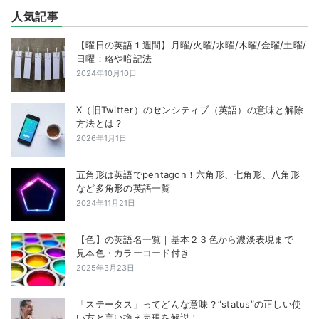
人気記事
【曜日の英語１週間】月曜/火曜/水曜/木曜/金曜/土曜/
日曜：略や暗記法
2024年10月10日
X（旧Twitter）のセンシティブ（英語）の意味と解除
方法とは？
2026年1月1日
五角形は英語でpentagon！六角形、七角形、八角形
など多角形の英語一覧
2024年11月21日
【色】の英語名一覧｜基本２３色から濃淡表現まで｜
見本色・カラーコード付き
2025年3月23日
「ステータス」ってどんな意味？”status”の正しい使
い方と言い換え表現を解説！