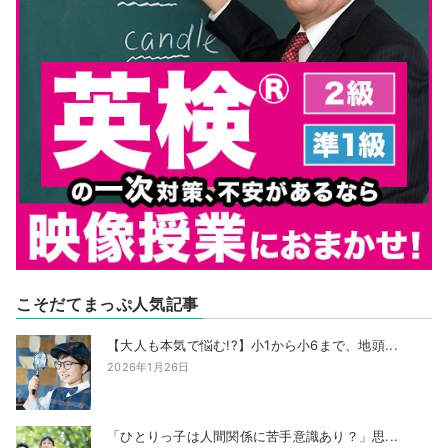
こそだてまっぷ人気記事
【大人も本気で悩む!?】小1から小6まで、地頭...
2026年1月26日
「ひとりっ子は人間関係に苦手意識あり？」思...