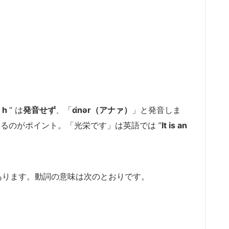
”
h
” は
発音せず
、「
ɑ́nər（アナァ）
」と発音しま
なるのがポイント。「光栄です」は英語では ”
It is
an
あります。動詞の意味は次のとおりです。