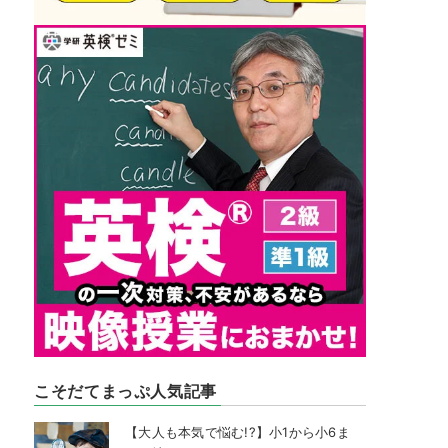
こそだてまっぷ人気記事
【大人も本気で悩む!?】小1から小6ま