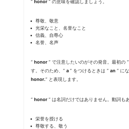
”
honor
” の意味を確認しましょう。
尊敬、敬意
光栄なこと、名誉なこと
信義、自尊心
名誉、名声
“
honor
” で注意したいのがその発音。最初の 
す。そのため、”
a
” をつけるときは ”
an
” に
honor.
” と表現します。
“
honor
” は名詞だけではありません。動詞も
栄誉を授ける
尊敬する、敬う