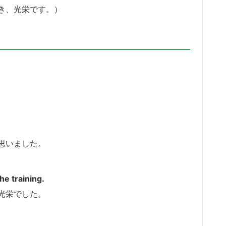
き、光栄です。）
思いました。
he training.
光栄でした。