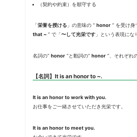
（契約や約束）を順守する
「
栄誉を授ける
」の意味の “
honor
” を受け身
that ~
” で「
〜して
光栄です
」という表現にな
名詞の“
honor
”と動詞の“
honor
”、それぞれ
【名詞】It is an honor to ~.
It is an honor to work with you.
お仕事をご一緒させていただき光栄です。
It is an honor to meet you.