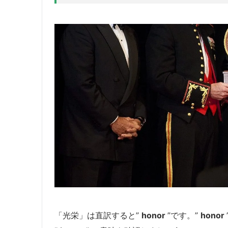
「光栄」は直訳すると”
honor
”です。”
honor