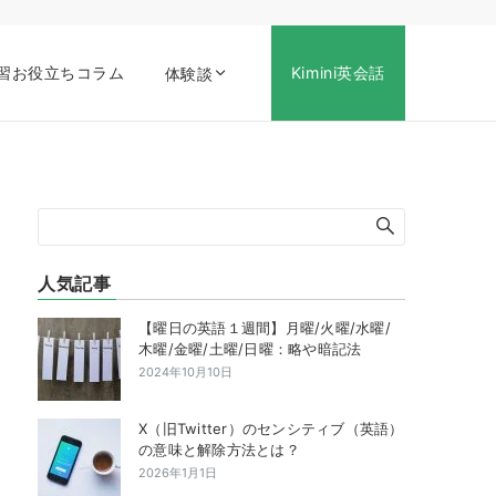
習お役立ちコラム
Kimini英会話
体験談
人気記事
【曜日の英語１週間】月曜/火曜/水曜/
木曜/金曜/土曜/日曜：略や暗記法
2024年10月10日
X（旧Twitter）のセンシティブ（英語）
の意味と解除方法とは？
2026年1月1日