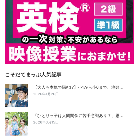
こそだてまっぷ人気記事
【大人も本気で悩む!?】小1から小6まで、地頭...
2026年1月26日
「ひとりっ子は人間関係に苦手意識あり？」思...
2026年6月15日