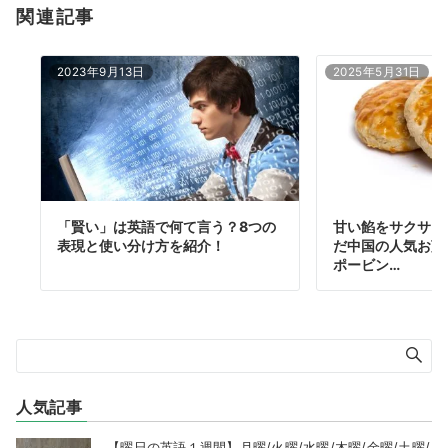
関連記事
2023年9月13日
2025年5月31日
「賢い」は英語で何て言う？8つの
甘い餡をサクサク
表現と使い分け方を紹介！
だ中国の人気お菓
ポービン…
人気記事
【曜日の英語１週間】月曜/火曜/水曜/木曜/金曜/土曜/