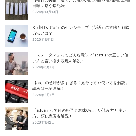
日曜：略や暗記法
2024年10月10日
X（旧Twitter）のセンシティブ（英語）の意味と解除
方法とは？
2026年1月1日
「ステータス」ってどんな意味？”status”の正しい使
い方と言い換え表現を解説！
2024年6月17日
【as】の意味が多すぎる！見分け方や使い方を解説。
読めば完全理解！
2024年2月1日
「a.k.a」って何の略語？意味や正しい読み方と使い
方、類似表現も解説！
2026年1月2日