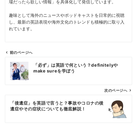
場だったら欲しい情報」を具体化して発信しています。
趣味として海外のニュースやポッドキャストを日常的に視聴
し、最新の英語表現や海外文化のトレンドも積極的に取り入
れています。
前のページへ
投
「必ず」は英語で何という？definitelyや
稿
make sureを学ぼう
ナ
ビ
ゲ
次のページへ
ー
「後遺症」を英語で言うと？事故やコロナの後
シ
遺症やその症状についても徹底解説！
ョ
ン