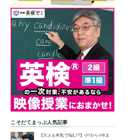
こそだてまっぷ人気記事
【大人も本気で悩む!?】小1から小6ま