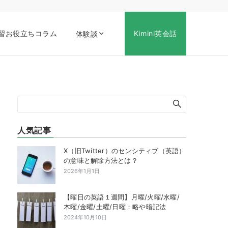
習お役立ちコラム
Kimini英会話
体験談
人気記事
X（旧Twitter）のセンシティブ（英語）
の意味と解除方法とは？
2026年1月1日
【曜日の英語１週間】月曜/火曜/水曜/
木曜/金曜/土曜/日曜：略や暗記法
2024年10月10日