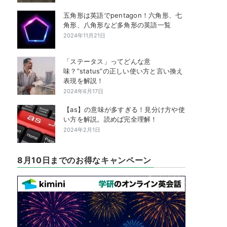
五角形は英語でpentagon！六角形、七
角形、八角形など多角形の英語一覧
2024年11月21日
「ステータス」ってどんな意
味？”status”の正しい使い方と言い換え
表現を解説！
2024年6月17日
【as】の意味が多すぎる！見分け方や使
い方を解説。読めば完全理解！
2024年2月1日
8月10日までのお得なキャンペーン