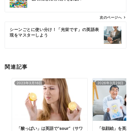
ナ
ビ
ゲ
次のページへ
ー
シーンごとに使い分け！「光栄です」の英語表
シ
現をマスターしよう
ョ
ン
関連記事
2023年3月16日
2026年3月29日
「酸っぱい」は英語で”sour”（サワ
「似顔絵」を英語