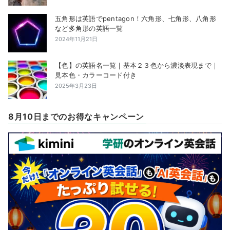
五角形は英語でpentagon！六角形、七角形、八角形
など多角形の英語一覧
2024年11月21日
【色】の英語名一覧｜基本２３色から濃淡表現まで｜
見本色・カラーコード付き
2025年3月23日
8月10日までのお得なキャンペーン