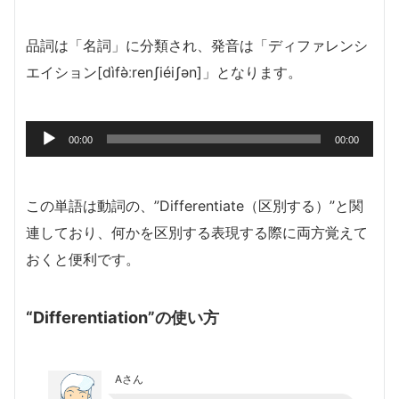
品詞は「名詞」に分類され、発音は「ディファレンシ
エイション[dìfə̀ːrenʃiéiʃən]」となります。
音
00:00
00:00
声
プ
レ
この単語は動詞の、”Differentiate（区別する）”と関
ー
連しており、何かを区別する表現する際に両方覚えて
ヤ
おくと便利です。
ー
“Differentiation”の使い方
Aさん