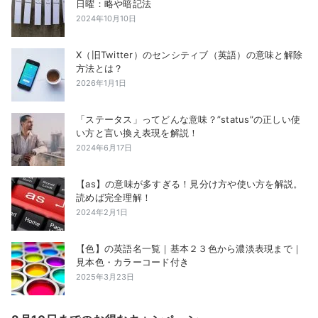
日曜：略や暗記法
2024年10月10日
X（旧Twitter）のセンシティブ（英語）の意味と解除
方法とは？
2026年1月1日
「ステータス」ってどんな意味？”status”の正しい使
い方と言い換え表現を解説！
2024年6月17日
【as】の意味が多すぎる！見分け方や使い方を解説。
読めば完全理解！
2024年2月1日
【色】の英語名一覧｜基本２３色から濃淡表現まで｜
見本色・カラーコード付き
2025年3月23日