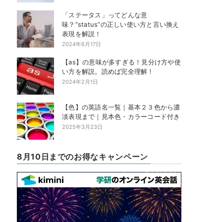
「ステータス」ってどんな意
味？”status”の正しい使い方と言い換え
表現を解説！
2024年6月17日
【as】の意味が多すぎる！見分け方や使
い方を解説。読めば完全理解！
2024年2月1日
【色】の英語名一覧｜基本２３色から濃
淡表現まで｜見本色・カラーコード付き
2025年3月23日
8月10日までのお得なキャンペーン