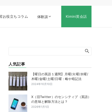
習お役立ちコラム
Kimini英会話
体験談
人気記事
【曜日の英語１週間】月曜/火曜/水曜/
木曜/金曜/土曜/日曜：略や暗記法
2024年10月10日
X（旧Twitter）のセンシティブ（英語）
の意味と解除方法とは？
2026年1月1日