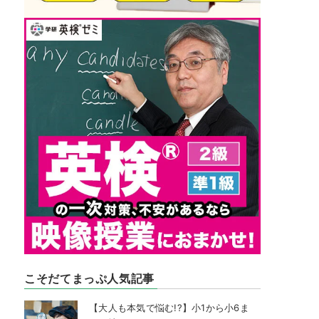
こそだてまっぷ人気記事
【大人も本気で悩む!?】小1から小6ま