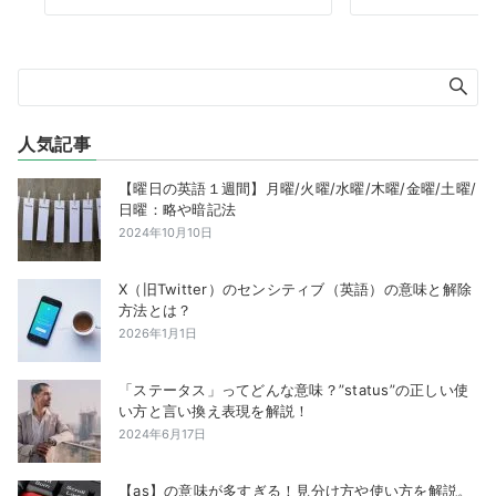
人気記事
【曜日の英語１週間】月曜/火曜/水曜/木曜/金曜/土曜/
日曜：略や暗記法
2024年10月10日
X（旧Twitter）のセンシティブ（英語）の意味と解除
方法とは？
2026年1月1日
「ステータス」ってどんな意味？”status”の正しい使
い方と言い換え表現を解説！
2024年6月17日
【as】の意味が多すぎる！見分け方や使い方を解説。