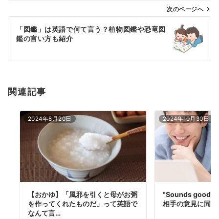
ゲ
次のページへ
ー
「図鑑」は英語で何て言う？植物図鑑や恐竜図
シ
鑑の言い方も紹介
ョ
ン
関連記事
2024年8月20日
2024年10月30日
【おかゆ】「風邪を引くと母がお粥
"Sounds goo
を作ってくれたものだ」って英語で
相手の意見に同意
なんて言…