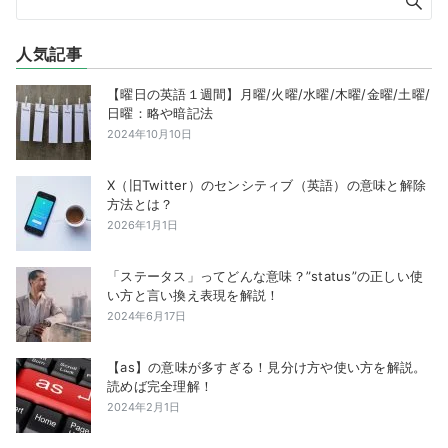
人気記事
【曜日の英語１週間】月曜/火曜/水曜/木曜/金曜/土曜/
日曜：略や暗記法
2024年10月10日
X（旧Twitter）のセンシティブ（英語）の意味と解除
方法とは？
2026年1月1日
「ステータス」ってどんな意味？”status”の正しい使
い方と言い換え表現を解説！
2024年6月17日
【as】の意味が多すぎる！見分け方や使い方を解説。
読めば完全理解！
2024年2月1日