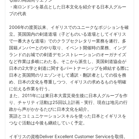
・南ロンドンを基点とした日本文化を紹介する日本人グルー
プの代表
2006年の渡英以来、イギリスでのユニークなポジションを確
立。英国国内の剣道道場（子どものいる道場としてイギリス
で一番大きな道場）でのクラブセクレタリー業務を遂行。多
国籍メンバーとのやり取り、イベント開催時の業務、イング
ランドのお城での剣道デモンストレーションのオーガナイズ
など作業は多岐にわたる。そこから派生し、英国剣道協会が
日本の2大学と剣道に関するパートナーシップを締結する際に
日本と英国間のリエゾンそして通訳・翻訳者としての役を務
め、日本の文化を尊重しつつ、イギリスの求めるものを明確
に伝える作業を行う。
また、2011年には東日本大震災発生後に日本人グループを作
り、チャリティ活動は25回以上計画・実行、現在は地元の行
政から声がかかるたびに日本文化を紹介。
英語とコミュニケーションスキルを使った日本とイギリスを
つなぐ活動は今後も継続していく予定。
イギリスの資格Deliver Excellent Customer Serviceを取得。