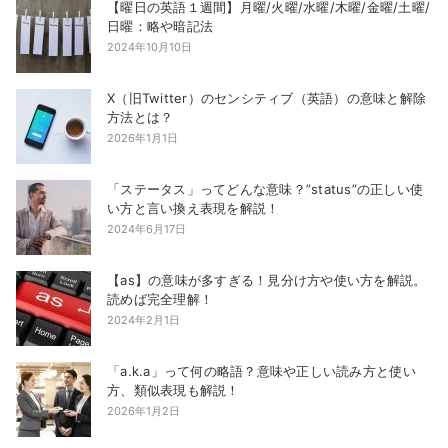
【曜日の英語１週間】月曜/火曜/水曜/木曜/金曜/土曜/
日曜：略や暗記法
2024年10月10日
X（旧Twitter）のセンシティブ（英語）の意味と解除
方法とは？
2026年1月1日
「ステータス」ってどんな意味？”status”の正しい使
い方と言い換え表現を解説！
2024年6月17日
【as】の意味が多すぎる！見分け方や使い方を解説。
読めば完全理解！
2024年2月1日
「a.k.a」って何の略語？意味や正しい読み方と使い
方、類似表現も解説！
2026年1月2日