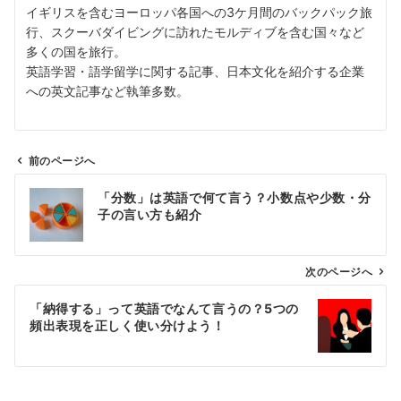
イギリスを含むヨーロッパ各国への3ケ月間のバックパック旅
行、スクーバダイビングに訪れたモルディブを含む国々など
多くの国を旅行。
英語学習・語学留学に関する記事、日本文化を紹介する企業
への英文記事など執筆多数。
前のページへ
投
「分数」は英語で何て言う？小数点や少数・分
稿
子の言い方も紹介
ナ
ビ
ゲ
次のページへ
ー
「納得する」って英語でなんて言うの？5つの
シ
頻出表現を正しく使い分けよう！
ョ
ン