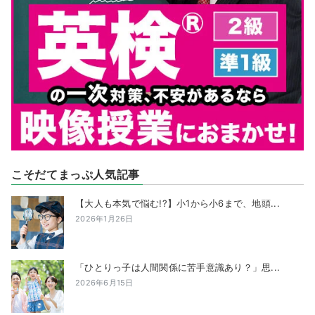
こそだてまっぷ人気記事
【大人も本気で悩む!?】小1から小6まで、地頭...
2026年1月26日
「ひとりっ子は人間関係に苦手意識あり？」思...
2026年6月15日