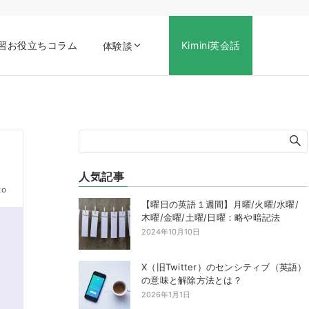
習お役立ちコラム
Kimini英会話
体験談
人気記事
to
【曜日の英語１週間】月曜/火曜/水曜/
木曜/金曜/土曜/日曜：略や暗記法
2024年10月10日
X（旧Twitter）のセンシティブ（英語）
の意味と解除方法とは？
2026年1月1日