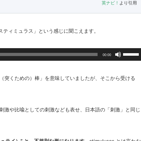
英ナビ！
より引用
ナだと「スティミュラス」という感じに聞こえます。
ボ
00:00
リ
ュ
ー
もと「（突くための）棒」を意味していましたが、そこから受ける
ム
調
節
に
神的な刺激や比喩としての刺激なども表せ、日本語の「刺激」と同じ
は
上
下
矢
（スティミュライ）” と、不規則な形になります。
stimuluses とは言わな