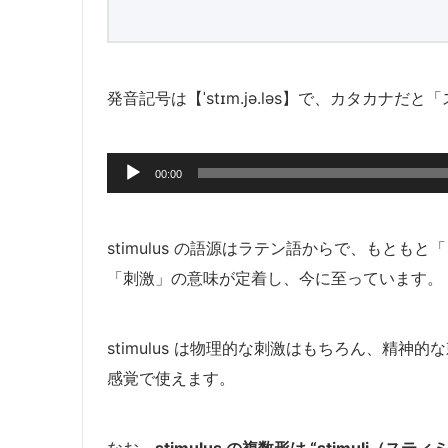
発音記号は【ˈstɪm.jə.ləs】で、カタカ
音
00:00
声
プ
レ
stimulus の語源はラテン語からで、もと
ー
「刺激」の意味が定着し、今に至っています。
ヤ
ー
stimulus は物理的な刺激はもちろん、精
感覚で使えます。
なお、
stimulus の複数形は “stimuli