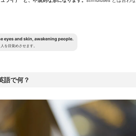
印
キ
ー
を
使
the eyes and skin, awakening people.
っ
、人を目覚めさせます。
て
く
だ
さ
英語で何？
い。