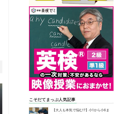
こそだてまっぷ人気記事
【大人も本気で悩む!?】小1から小6ま