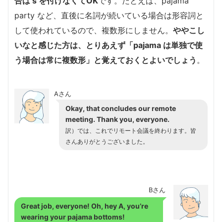
合は s を付けなくてOK
です。たとえば、pajama
party など、直後に名詞が続いている場合は形容詞と
して使われているので、複数形にしません。
ややこし
いなと感じた方は、とりあえず「pajama は単独で使
う場合は常に複数形」と覚えておくとよいでしょう
。
Aさん
Okay, that concludes our remote
meeting. Thank you, everyone.
訳）では、これでリモート会議を終わります。皆
さんありがとうございました。
Bさん
Great job, everyone! Oh, hey A, you’re
wearing your pajama bottoms!