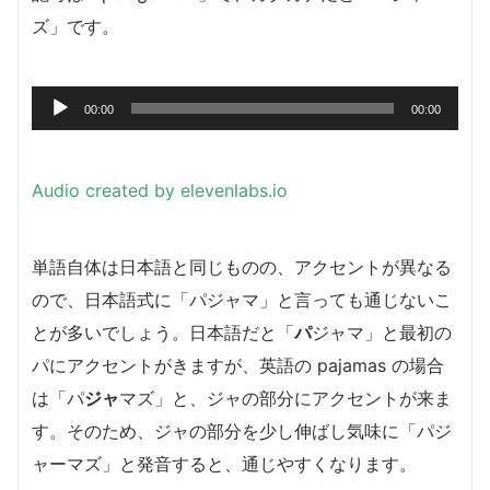
ズ」です。
音
00:00
00:00
声
プ
レ
Audio created by elevenlabs.io
ー
ヤ
ー
単語自体は日本語と同じものの、アクセントが異なる
ので、日本語式に「パジャマ」と言っても通じないこ
とが多いでしょう。日本語だと「
パ
ジャマ」と最初の
パにアクセントがきますが、英語の pajamas の場合
は「パ
ジャ
マズ」と、ジャの部分にアクセントが来ま
す。そのため、ジャの部分を少し伸ばし気味に「パジ
ャーマズ」と発音すると、通じやすくなります。