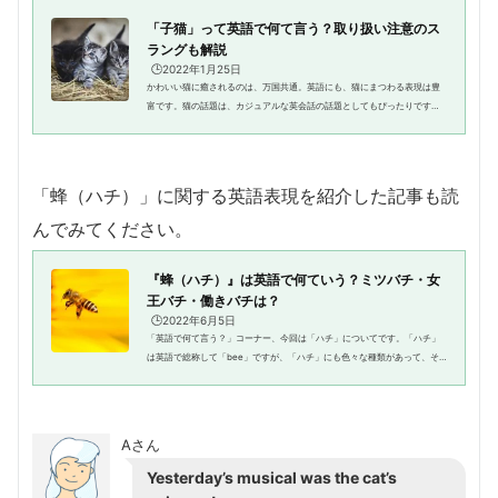
「子猫」って英語で何て言う？取り扱い注意のス
ラングも解説
🕒️2022年1月25日
かわいい猫に癒されるのは、万国共通。英語にも、猫にまつわる表現は豊
富です。猫の話題は、カジュアルな英会話の話題としてもぴったりですよ
ね。今回は、「子猫」の英語だけでなく、猫の見た目やかわいいしぐさに
まつわる英語表現や、「猫」が...
「蜂（ハチ）」に関する英語表現を紹介した記事も読
んでみてください。
『蜂（ハチ）』は英語で何ていう？ミツバチ・女
王バチ・働きバチは？
🕒️2022年6月5日
「英語で何て言う？」コーナー、今回は「ハチ」についてです。「ハチ」
は英語で総称して「bee」ですが、「ハチ」にも色々な種類があって、そ
れぞれの特徴を捉えたおもしろい表現がたくさんあります。今回は基本的
なハチに関する英語の知識に加え...
Aさん
Yesterday’s musical was the cat’s