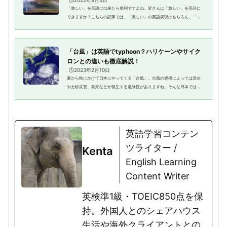
🕒️2022年9月3日
「激しい」を英語に出来たら便利ですよね。皆さんは「激しい」を英語に
できますか？こちらの記事では、「激しい」の英語表現はもちろん、「激
しい」を使った例文も紹介していきます。ぜひお役立てください。「激し
い」は英語で何という？皆さん...
「台風」は英語でtyphoon？ハリケーンやサイク
ロンとの違いも徹底解説！
🕒️2023年2月10日
夏から秋にかけて日本にやってくる「台風」。台風の規模によっては洪水
や土砂災害、高潮などが発生する危険性がありますね。そんな日本ではお
なじみの台風ですが、英語では何と表現するのでしょうか。「ハリケー
ン」「サイクロン」といった言葉...
英語学習コンテン
ツライター /
Kenta
English Learning
Content Writer
英検準1級・TOEIC850点を保
持。外国人とのシェアハウス
生活や海外クライアントとの