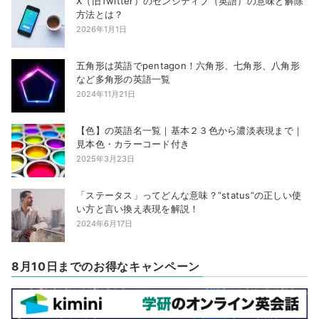
X（旧Twitter）のセンシティブ（英語）の意味と解除
方法とは？
2026年1月1日
五角形は英語でpentagon！六角形、七角形、八角形
など多角形の英語一覧
2024年11月21日
【色】の英語名一覧｜基本２３色から濃淡表現まで｜
見本色・カラーコード付き
2025年3月23日
「ステータス」ってどんな意味？”status”の正しい使
い方と言い換え表現を解説！
2024年6月17日
8月10日までのお得なキャンペーン