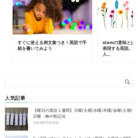
すぐに使える例文集つき！英語で手
stemの意味と
紙を書いてみよう
表現する英語。ST
人…
人気記事
【曜日の英語１週間】月曜/火曜/水曜/木曜/金曜/土曜/
日曜：略や暗記法
2024年10月10日