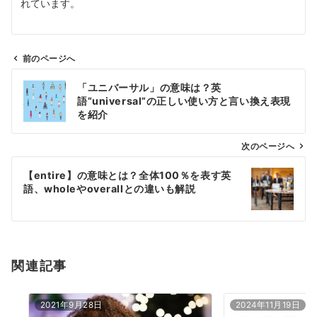
れています。
前のページへ
投
「ユニバーサル」の意味は？英
稿
語”universal”の正しい使い方と言い換え表現
ナ
を紹介
ビ
ゲ
次のページへ
ー
【entire】の意味とは？全体100％を表す英
シ
語、wholeやoverallとの違いも解説
ョ
ン
関連記事
2021年9月28日
2024年11月19日