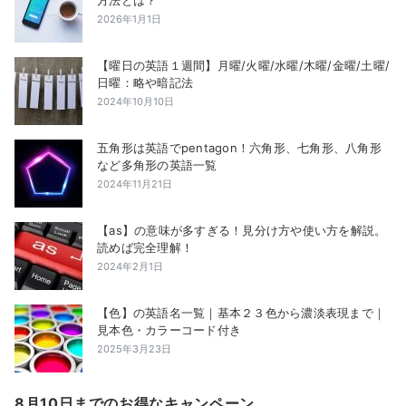
2026年1月1日
【曜日の英語１週間】月曜/火曜/水曜/木曜/金曜/土曜/
日曜：略や暗記法
2024年10月10日
五角形は英語でpentagon！六角形、七角形、八角形
など多角形の英語一覧
2024年11月21日
【as】の意味が多すぎる！見分け方や使い方を解説。
読めば完全理解！
2024年2月1日
【色】の英語名一覧｜基本２３色から濃淡表現まで｜
見本色・カラーコード付き
2025年3月23日
8月10日までのお得なキャンペーン