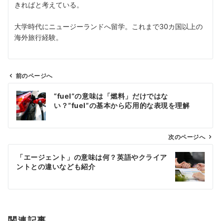
きればと考えている。
大学時代にニュージーランドへ留学。これまで30カ国以上の
海外旅行経験。
前のページへ
投
“fuel”の意味は「燃料」だけではな
稿
い？”fuel”の基本から応用的な表現を理解
ナ
ビ
ゲ
次のページへ
ー
「エージェント」の意味は何？英語やクライア
シ
ントとの違いなども紹介
ョ
ン
関連記事