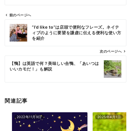
前のページへ
投
“I’d like to”は店頭で便利なフレーズ。ネイテ
稿
ィブのように要望を謙虚に伝える便利な使い方
ナ
を紹介
ビ
ゲ
次のページへ
ー
【鴨】は英語で何？美味しい合鴨、「あいつは
シ
いいカモだ！」も解説
ョ
ン
関連記事
2022年11月9日
2025年4月1日