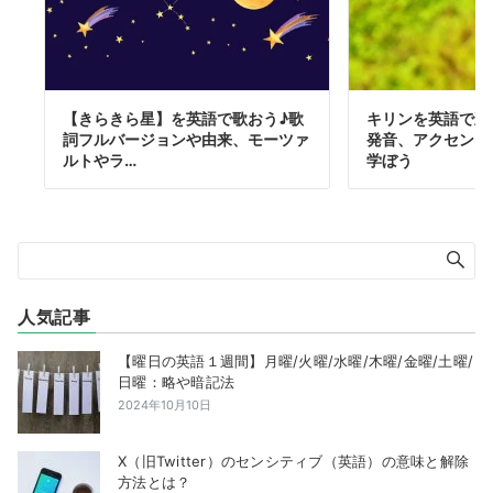
【きらきら星】を英語で歌おう♪歌
キリンを英語で正
詞フルバージョンや由来、モーツァ
発音、アクセント
ルトやラ…
学ぼう
人気記事
【曜日の英語１週間】月曜/火曜/水曜/木曜/金曜/土曜/
日曜：略や暗記法
2024年10月10日
X（旧Twitter）のセンシティブ（英語）の意味と解除
方法とは？