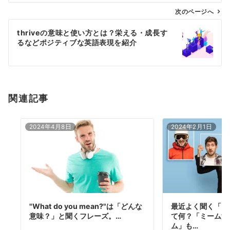
ゲ
次のページへ
ー
thriveの意味と使い方とは？栄える・成長す
シ
るなどポジティブな英語表現を紹介
ョ
ン
関連記事
2024年4月8日
2024年2月1日
"What do you mean?"は「どんな
最近よく聞く「ミー
意味？」と聞くフレーズ。…
て何？「ミーム汚
ム」も…